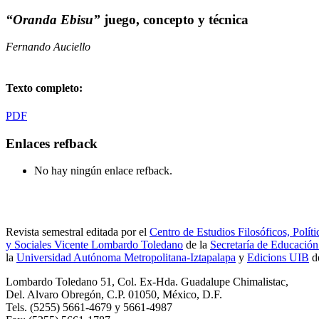
“Oranda Ebisu”
juego, concepto y técnica
Fernando Auciello
Texto completo:
PDF
Enlaces refback
No hay ningún enlace refback.
Revista semestral editada por el
Centro de Estudios Filosóficos, Políti
y Sociales Vicente Lombardo Toledano
de la
Secretaría de Educación
la
Universidad Autónoma Metropolitana-Iztapalapa
y
Edicions UIB
d
Lombardo Toledano 51, Col. Ex-Hda. Guadalupe Chimalistac,
Del. Alvaro Obregón, C.P. 01050, México, D.F.
Tels. (5255) 5661-4679 y 5661-4987