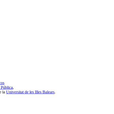
cos
 Pública
,
e la
Universitat de les Illes Balears
.