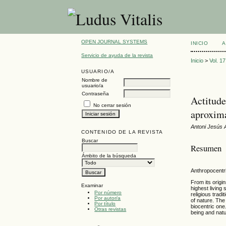
OPEN JOURNAL SYSTEMS
INICIO
A
Servicio de ayuda de la revista
Inicio
>
Vol. 1
USUARIO/A
Nombre de
usuario/a
Contraseña
Actitude
No cerrar sesión
aproxima
Antoni Jesús 
CONTENIDO DE LA REVISTA
Buscar
Resumen
Ámbito de la búsqueda
Anthropocentri
From its origi
Examinar
highest living
Por número
religious tradi
Por autor/a
of nature. The
Por título
biocentric one
Otras revistas
being and natu