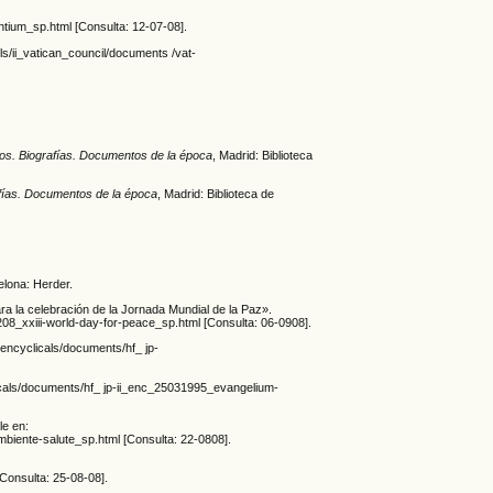
ntium_sp.html [Consulta: 12-07-08].
ils/ii_vatican_council/documents /vat-
tos. Biografías. Documentos de la época
, Madrid: Biblioteca
afías. Documentos de la época
, Madrid: Biblioteca de
elona: Herder.
ra la celebración de la Jornada Mundial de la Paz».
08_xxiii-world-day-for-peace_sp.html [Consulta: 06-0908].
i/encyclicals/documents/hf_ jp-
clicals/documents/hf_ jp-ii_enc_25031995_evangelium-
le en:
biente-salute_sp.html [Consulta: 22-0808].
Consulta: 25-08-08].