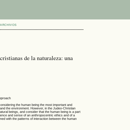
ARCHIVOS
cristianas de la naturaleza: una
approach
of considering the human being the most important and
 and the environment. However, in the Judeo-Christian
d natural beings, and consider that the human being is a part
presence and sense of an anthropocentric ethics and of a
erned with the patterns of interaction between the human