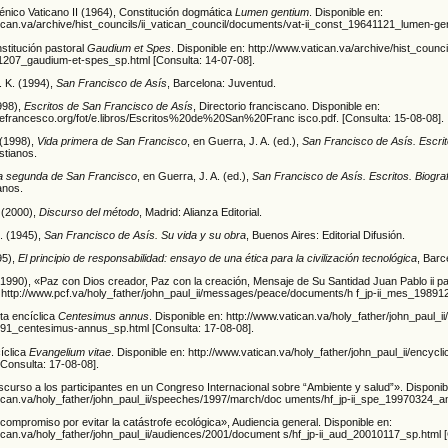
énico Vaticano II (1964), Constitución dogmática
Lumen gentium
. Disponible en:
tican.va/archive/hist_councils/ii_vatican_council/documents/vat-ii_const_19641121_lumen-ge
stitución pastoral
Gaudium et Spes
. Disponible en: http://www.vatican.va/archive/hist_counc
1207_gaudium-et-spes_sp.html [Consulta: 14-07-08].
. K. (1994),
San Francisco de Asís
, Barcelona: Juventud.
998),
Escritos de San Francisco de Asís
, Directorio franciscano. Disponible en:
atefrancesco.org/fot/e.libros/Escritos%20de%20San%20Franc isco.pdf. [Consulta: 15-08-08].
 (1998),
Vida primera de San Francisco
, en Guerra, J. A. (ed.),
San Francisco de Asís. Escri
stianos.
a segunda de San Francisco
, en Guerra, J. A. (ed.),
San Francisco de Asís. Escritos. Biogr
anos.
 (2000),
Discurso del método
, Madrid: Alianza Editorial.
. (1945),
San Francisco de Asís. Su vida y su obra
, Buenos Aires: Editorial Difusión.
95),
El principio de responsabilidad: ensayo de una ética para la civilización tecnológica
, Barc
(1990), «Paz con Dios creador, Paz con la creación, Mensaje de Su Santidad Juan Pablo ii pa
: http://www.pcf.va/holy_father/john_paul_ii/messages/peace/documents/h f_jp-ii_mes_198912
ta encíclica
Centesimus annus
. Disponible en: http://www.vatican.va/holy_father/john_paul_i
91_centesimus-annus_sp.html [Consulta: 17-08-08].
íclica
Evangelium vitae
. Disponible en: http://www.vatican.va/holy_father/john_paul_ii/ency
[Consulta: 17-08-08].
curso a los participantes en un Congreso Internacional sobre “Ambiente y salud”». Disponib
tican.va/holy_father/john_paul_ii/speeches/1997/march/doc uments/hf_jp-ii_spe_19970324_am
compromiso por evitar la catástrofe ecológica», Audiencia general. Disponible en:
ican.va/holy_father/john_paul_ii/audiences/2001/document s/hf_jp-ii_aud_20010117_sp.html [