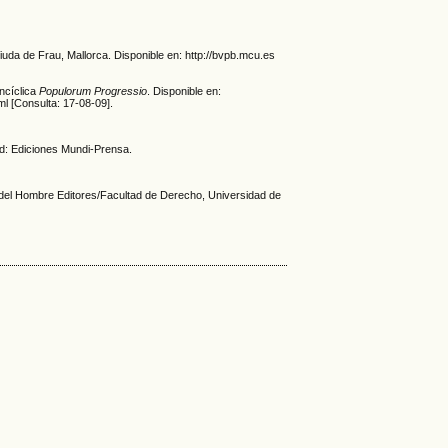
a Viuda de Frau, Mallorca. Disponible en: http://bvpb.mcu.es
encíclica
Populorum Progressio
. Disponible en:
l [Consulta: 17-08-09].
id: Ediciones Mundi-Prensa.
o del Hombre Editores/Facultad de Derecho, Universidad de