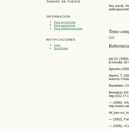
TAMAÑO DE FUENTE
Key words: the
anthropocentri
INFORMACIÓN
Para lectores/as
Para autores/as
Para bibliotecarios/as
Texto com
PDF
NOTIFICACIONES
Referenci
Vista
Suscribirse
AA.VV. (2000)
[Consulta: 02-
Agostino (200
Aquino, T. (20
Autores Cristi
Baudelaire, C
Benedicto XVI 
http://212.77
— (2006), «Hom
http://www.va
/hf_ben-xvi_ho
— (2002),
Fun
— (2005), «Car