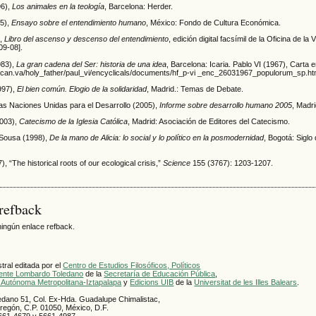
96),
Los animales en la teología
, Barcelona: Herder.
05),
Ensayo sobre el entendimiento humano
, México: Fondo de Cultura Económica.
),
Libro del ascenso y descenso del entendimiento
, edición digital facsímil de la Oficina de l
09-08].
983),
La gran cadena del Ser: historia de una idea
, Barcelona: Icaria. Pablo VI (1967), Carta 
tican.va/holy_father/paul_vi/encyclicals/documents/hf_p-vi _enc_26031967_populorum_sp.htm
1997),
El bien común. Elogio de la solidaridad
, Madrid.: Temas de Debate.
as Naciones Unidas para el Desarrollo (2005),
Informe sobre desarrollo humano 2005
, Madr
2003),
Catecismo de la Iglesia Católica
, Madrid: Asociación de Editores del Catecismo.
 Sousa (1998),
De la mano de Alicia: lo social y lo político en la posmodernidad
, Bogotá: Sigl
), “The historical roots of our ecological crisis,”
Science
155 (3767): 1203-1207.
refback
ingún enlace refback.
ral editada por el
Centro de Estudios Filosóficos, Políticos
cente Lombardo Toledano
de la
Secretaría de Educación Pública
,
 Autónoma Metropolitana-Iztapalapa
y
Edicions UIB
de la
Universitat de les Illes Balears
.
dano 51, Col. Ex-Hda. Guadalupe Chimalistac,
bregón, C.P. 01050, México, D.F.
5661-4679 y 5661-4987