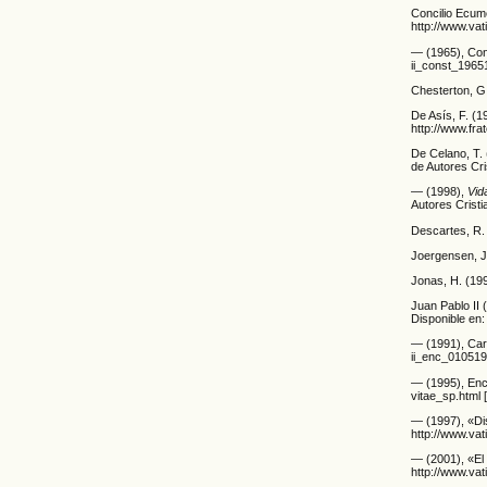
Concilio Ecum
http://www.va
— (1965), Con
ii_const_1965
Chesterton, G
De Asís, F. (1
http://www.fr
De Celano, T.
de Autores Cri
— (1998),
Vid
Autores Cristi
Descartes, R.
Joergensen, J
Jonas, H. (19
Juan Pablo II 
Disponible en
— (1991), Car
ii_enc_010519
— (1995), Enc
vitae_sp.html 
— (1997), «Dis
http://www.va
— (2001), «El 
http://www.vat