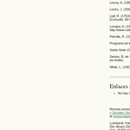
Linzey, A. (19
Locke, J. (20
Llull, R. (1753
[Consulta: 06-
Lovejoy, A. (1
http://www.va
Petrella, R. (
Programa de l
Santa Sede (
Santos, B. de
los Andes.
White, L. (1967
Enlaces 
No hay n
Revista semest
y Sociales Vi
la
Universidad
Lombardo Tole
Del. Alvaro O
Tels. (5255) 