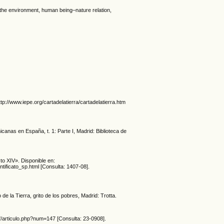
s the environment, human being–nature relation,
tp://www.iepe.org/cartadelatierra/cartadelatierra.htm
icanas en España, t. 1: Parte I, Madrid: Biblioteca de
to XIV». Disponible en:
tificato_sp.html [Consulta: 1407-08].
e la Tierra, grito de los pobres, Madrid: Trotta.
ff/articulo.php?num=147 [Consulta: 23-0908].