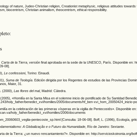
ology of nature, Judeo-Christian religion, Creationist metaphysic, religious attitudes toward
sm, biocentrism, Christian animalism, theocentrism, ethical responsibility.
pleto:
as
,
Carta de la Tierra
, versión final aprobada en la sede de la UNESCO, París. Disponible en: ht
09-08].
0),
Le confessioni
, Torino: Einaudi.
01),
Suma de Teología
. Edición dirigida por los Regentes de estudios de las Provincias Domin
anos, Maior, 31.
h. (2000),
Las flores del mal
, Madrid: Cátedra.
(2005), «Homilía en la Santa Misa en el solemne inicio de pontificado de Su Santidad Benedic
.1.243/holy_father/benedict_xvi/homilies/2005/documents/hf_ben-xvi_hom_20050424_inizio-pon
ilía en la celebración de las primeras vísperas en la vigilia de Pentecostés». Disponible en:
tican.va/holy_father/benedict_xvi/homilies/2006/documents
m_20060603_veglia-pentecoste_sp.html [Consulta: 18-06-08]. Boff, L. (1996), Ecología, grito d
damentalismo: A Globalização e o Futuro da Humanidade
, Río de Janeiro: Sextante.
ta de la Tierra: ¿un nuevo rencantamiento?». Disponible en: http://servicioskoinonia.org/bo