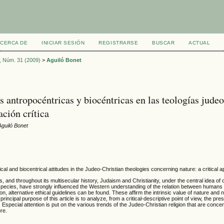
CERCA DE
INICIAR SESIÓN
REGISTRARSE
BUSCAR
ACTUAL
7, Núm. 31 (2009)
>
Aguiló Bonet
s antropocéntricas y biocéntricas en las teologías judeo
ción crítica
Aguiló Bonet
cal and biocentrical attitudes in the Judeo-Christian theologies concerning nature: a critical 
ns, and throughout its multisecular history, Judaism and Christianity, under the central idea 
 species, have strongly influenced the Western understanding of the relation between humans
tion, alternative ethical guidelines can be found. These affirm the intrinsic value of nature an
 principal purpose of this article is to analyze, from a critical-descriptive point of view, the 
. Especial attention is put on the various trends of the Judeo-Christian religion that are conc
re.