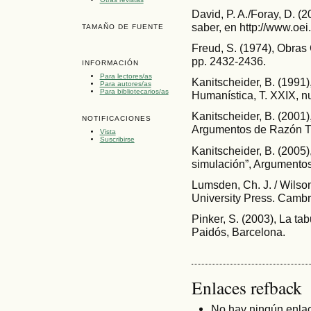
David, P. A./Foray, D. (
saber, en http://www.oei
TAMAÑO DE FUENTE
Freud, S. (1974), Obras 
pp. 2432-2436.
INFORMACIÓN
Para lectores/as
Kanitscheider, B. (1991),
Para autores/as
Para bibliotecarios/as
Humanística, T. XXIX, n
Kanitscheider, B. (2001)
NOTIFICACIONES
Argumentos de Razón Té
Vista
Suscribirse
Kanitscheider, B. (2005),
simulación”, Argumentos
Lumsden, Ch. J. / Wilso
University Press. Cambr
Pinker, S. (2003), La t
Paidós, Barcelona.
Enlaces refback
No hay ningún enlac