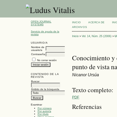
OPEN JOURNAL
INICIO
ACERCA DE
INI
SYSTEMS
ARCHIVOS
Servicio de ayuda de la
revista
Inicio
>
Vol. 14, Núm. 25 (2006)
>
U
USUARIO/A
Nombre de
usuario/a
Contraseña
Conocimiento y é
No cerrar sesión
punto de vista na
Nicanor Ursúa
CONTENIDO DE LA
REVISTA
Buscar
Texto completo:
Ámbito de la búsqueda
PDF
Referencias
Examinar
Por número
Por autor/a
Por título
Otras revistas