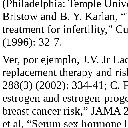
(Philadelphia: Temple Unive
Bristow and B. Y. Karlan, “T
treatment for infertility,” C
(1996): 32-7.
Ver, por ejemplo, J.V. Jr L
replacement therapy and ri
288(3) (2002): 334-41; C. F
estrogen and estrogen-prog
breast cancer risk,” JAMA 2
et al, “Serum sex hormone 