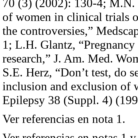
70 (3) (2002): 130-4; M.N. P
of women in clinical trials o
the controversies,” Medsca
1; L.H. Glantz, “Pregnancy
research,” J. Am. Med. Wom
S.E. Herz, “Don’t test, do se
inclusion and exclusion of w
Epilepsy 38 (Suppl. 4) (19
Ver referencias en nota 1.
Ver referencias en notas 1 y