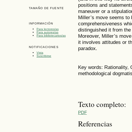
positions and statements
TAMAÑO DE FUENTE
maneuver or a stipulatio
Miller’s move seems to 
comprehensiveness whic
INFORMACIÓN
distinguished it from th
Para lectores/as
Para autores/as
Moreover, Miller’s move 
Para bibliotecarios/as
it involves attitudes or t
paradox.
NOTIFICACIONES
Vista
Suscribirse
Key words: Rationality, 
methodological dogmatis
Texto completo:
PDF
Referencias