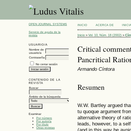
OPEN JOURNAL SYSTEMS
INICIO
ACERCA DE
INIC
Servicio de ayuda de la
Inicio
>
Vol. 10, Núm. 18 (2002)
>
Cín
revista
USUARIO/A
Critical comments
Nombre de
usuario/a
Pancritical Ratio
Contraseña
No cerrar sesión
Armando Cíntora
CONTENIDO DE LA
REVISTA
Resumen
Buscar
Ámbito de la búsqueda
W.W. Bartley argued that 
tu quoque argument from 
Examinar
alternative theory of rat
Por número
Por autor/a
leads, however, to a self
Por título
Otras revistas
(and in this way he avoi