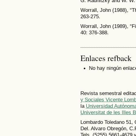
G. Radnitzky and W. W. Ba
Worrall, John (1988), “Th
263-275.
Worrall, John (1989), “Fi
40: 376-388.
Enlaces refback
No hay ningún enlac
Revista semestral edita
y Sociales Vicente Lom
la
Universidad Autónoma
Universitat de les Illes 
Lombardo Toledano 51, 
Del. Alvaro Obregón, C.
Tels. (5255) 5661-4679 