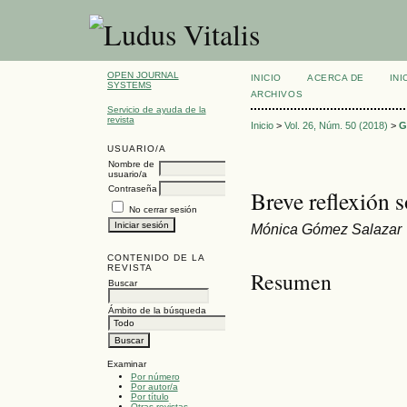
OPEN JOURNAL
INICIO
ACERCA DE
INI
SYSTEMS
ARCHIVOS
Servicio de ayuda de la
revista
Inicio
>
Vol. 26, Núm. 50 (2018)
>
G
USUARIO/A
Nombre de
usuario/a
Contraseña
Breve reflexión s
No cerrar sesión
Mónica Gómez Salazar
CONTENIDO DE LA
REVISTA
Resumen
Buscar
Ámbito de la búsqueda
Examinar
Por número
Por autor/a
Por título
Otras revistas