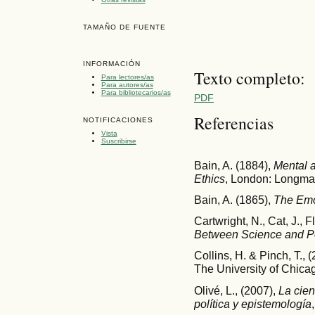
TAMAÑO DE FUENTE
INFORMACIÓN
Texto completo:
Para lectores/as
Para autores/as
Para bibliotecarios/as
PDF
Referencias
NOTIFICACIONES
Vista
Suscribirse
Bain, A. (1884),
Mental 
Ethics
, London: Longma
Bain, A. (1865),
The Emo
Cartwright, N., Cat, J., 
Between Science and Po
Collins, H. & Pinch, T., 
The University of Chica
Olivé, L., (2007),
La cien
política y epistemología