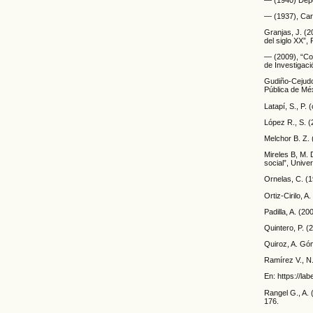
— (1937), Cara
Granjas, J. (2
del siglo XX”,
— (2009), “Con
de Investigaci
Gudiño-Cejudo
Pública de Méx
Latapí, S., P
López R., S. (
Melchor B. Z. 
Mireles B, M. 
social”, Unive
Ornelas, C. (1
Ortiz-Cirilo, 
Padilla, A. (2
Quintero, P. (
Quiroz, A. Góm
Ramírez V., N.
En: https://la
Rangel G., A. 
176.