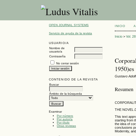
OPEN JOURNAL SYSTEMS
INICIO
A
Servicio de ayuda de la revista
Inicio
>
Vol. 2
USUARIO/A
Nombre de
usuario/a
Contraseña
Corporal
No cerrar sesión
1950)es
Gustavo Adolf
CONTENIDO DE LA REVISTA
Buscar
Resumen
Ámbito de la búsqueda
CORPORALITY
THE NOVEL
Examinar
Por número
This text appr
Por autor/a
starting from 
Por título
the idea of co
Otras revistas
conclusions po
Modernity, and