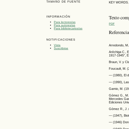
TAMAÑO DE FUENTE
KEY WORDS. Eu
Texto com
INFORMACIÓN
Para lectores/as
PDF
Para autores/as
Para bibliotecarios/as
Referenci
NOTIFICACIONES
Arredondo, M.A
Vista
Suscribirse
Aréchiga C., E
1917-1945”, E
Braun, V. y Cl
Foucault, M. (
— (1980), El d
— (1990), Las
Gamio, M. (19
Gómez G., M.L
Mercedes Garc
Ediciones Uni
Gómez R., J. 
— (1947), Biot
— (1946) Don 
— (1940) Depo