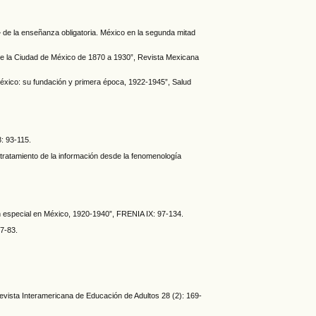
» de la enseñanza obligatoria. México en la segunda mitad
s de la Ciudad de México de 1870 a 1930”, Revista Mexicana
éxico: su fundación y primera época, 1922-1945”, Salud
8: 93-115.
el tratamiento de la información desde la fenomenología
ión especial en México, 1920-1940”, FRENIA IX: 97-134.
67-83.
.
Revista Interamericana de Educación de Adultos 28 (2): 169-