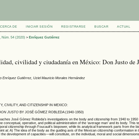
CERCA DE
INICIAR SESIÓN
REGISTRARSE
BUSCAR
ACTUAL
8, Núm. 54 (2020)
>
Enríquez Gutiérrez
idad, civilidad y ciudadanía en México: Don Justo de
o Enríquez Gutiérrez, Uziel Mauricio Morales Hernández
, CIVILITY, AND CITIZENSHIP IN MEXICO:
DON JUSTO
BY JOSÉ GÓMEZ ROBLEDA (1940-1950)
oaches José Gómez Robleda’s investigations on the body and citizenship from 1940 to 1950 i
the conceptual, operative, and political administration of the ‘average man’ and its body. This 
rporal citizenship through Foucault’s biopower, while its analytical framework parts from the b
int at: A) The idea of the body as the guiding axis of the Mexican citizenship conformation i
 the development of capacities—will constitute, on the individual, moral and social dimensions,