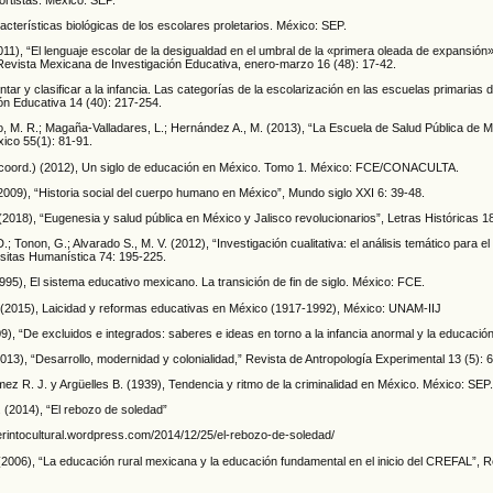
cterísticas biológicas de los escolares proletarios. México: SEP.
011), “El lenguaje escolar de la desigualdad en el umbral de la «primera oleada de expansión
 Revista Mexicana de Investigación Educativa, enero-marzo 16 (48): 17-42.
tar y clasificar a la infancia. Las categorías de la escolarización en las escuelas primaria
ón Educativa 14 (40): 217-254.
, M. R.; Magaña-Valladares, L.; Hernández A., M. (2013), “La Escuela de Salud Pública de M
ico 55(1): 81-91.
. (coord.) (2012), Un siglo de educación en México. Tomo 1. México: FCE/CONACULTA.
2009), “Historia social del cuerpo humano en México”, Mundo siglo XXI 6: 39-48.
(2018), “Eugenesia y salud pública en México y Jalisco revolucionarios”, Letras Históricas 1
D.; Tonon, G.; Alvarado S., M. V. (2012), “Investigación cualitativa: el análisis temático para 
rsitas Humanística 74: 195-225.
995), El sistema educativo mexicano. La transición de fin de siglo. México: FCE.
A. (2015), Laicidad y reformas educativas en México (1917-1992), México: UNAM-IIJ
009), “De excluidos e integrados: saberes e ideas en torno a la infancia anormal y la educac
2013), “Desarrollo, modernidad y colonialidad,” Revista de Antropología Experimental 13 (5): 
ez R. J. y Argüelles B. (1939), Tendencia y ritmo de la criminalidad en México. México: SEP
 (2014), “El rebozo de soledad”
berintocultural.wordpress.com/2014/12/25/el-rebozo-de-soledad/
(2006), “La educación rural mexicana y la educación fundamental en el inicio del CREFAL”, 