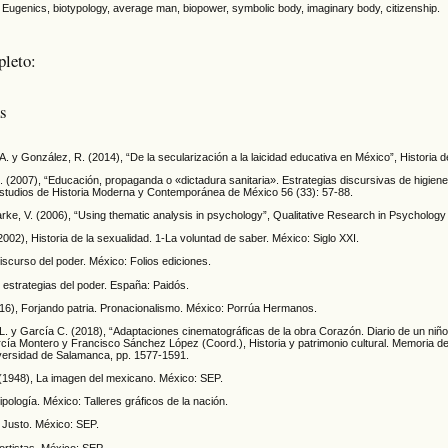
genics, biotypology, average man, biopower, symbolic body, imaginary body, citizenship.
pleto:
as
. y González, R. (2014), “De la secularización a la laicidad educativa en México”, Historia 
. (2007), “Educación, propaganda o «dictadura sanitaria». Estrategias discursivas de higiene
studios de Historia Moderna y Contemporánea de México 56 (33): 57-88.
arke, V. (2006), “Using thematic analysis in psychology”, Qualitative Research in Psychology
2002), Historia de la sexualidad. 1-La voluntad de saber. México: Siglo XXI.
iscurso del poder. México: Folios ediciones.
 estrategias del poder. España: Paidós.
16), Forjando patria. Pronacionalismo. México: Porrúa Hermanos.
. y García C. (2018), “Adaptaciones cinematográficas de la obra Corazón. Diario de un niñ
ía Montero y Francisco Sánchez López (Coord.), Historia y patrimonio cultural. Memoria de
versidad de Salamanca, pp. 1577-1591.
(1948), La imagen del mexicano. México: SEP.
ipología. México: Talleres gráficos de la nación.
Justo. México: SEP.
rtistas. México: SEP.