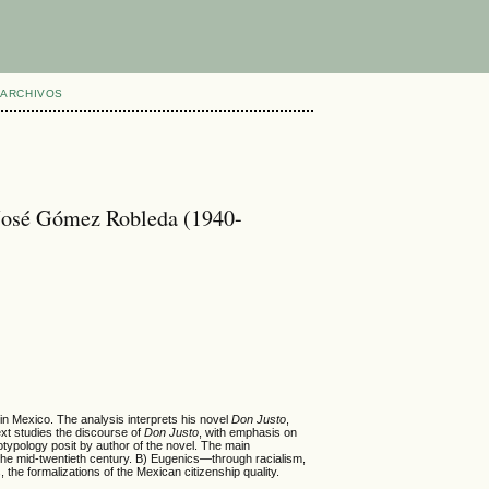
ARCHIVOS
 José Gómez Robleda (1940-
n Mexico. The analysis interprets his novel
Don Justo
,
text studies the discourse of
Don Justo
, with emphasis on
iotypology posit by author of the novel. The main
n the mid-twentieth century. B) Eugenics—through racialism,
 the formalizations of the Mexican citizenship quality.