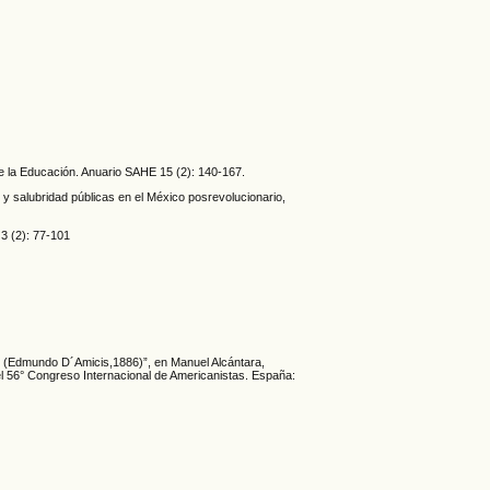
de la Educación. Anuario SAHE 15 (2): 140-167.
 y salubridad públicas en el México posrevolucionario,
 3 (2): 77-101
o (Edmundo D´Amicis,1886)”, en Manuel Alcántara,
l 56° Congreso Internacional de Americanistas. España: