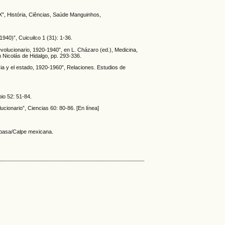
X”, História, Ciências, Saúde Manguinhos,
40)”, Cuicuilco 1 (31): 1-36.
volucionario, 1920-1940”, en L. Cházaro (ed.), Medicina,
 Nicolás de Hidalgo, pp. 293-336.
ncia y el estado, 1920-1960”, Relaciones. Estudios de
io 52: 51-84.
cionario”, Ciencias 60: 80-86. [En línea]
Espasa/Calpe mexicana.