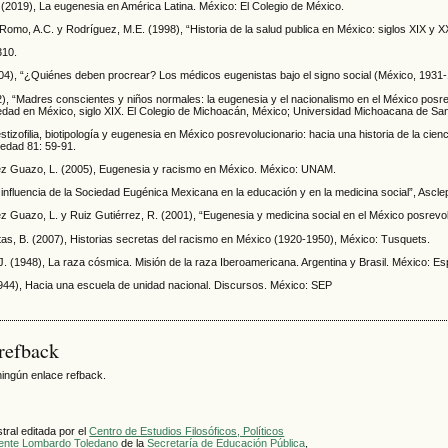
 (2019), La eugenesia en América Latina. México: El Colegio de México.
omo, A.C. y Rodríguez, M.E. (1998), “Historia de la salud publica en México: siglos XIX y X
310.
04), “¿Quiénes deben procrear? Los médicos eugenistas bajo el signo social (México, 1931-19
2), “Madres conscientes y niños normales: la eugenesia y el nacionalismo en el México posre
edad en México, siglo XIX. El Colegio de Michoacán, México; Universidad Michoacana de San
tizofilia, biotipología y eugenesia en México posrevolucionario: hacia una historia de la cie
iedad 81: 59-91.
z Guazo, L. (2005), Eugenesia y racismo en México. México: UNAM.
influencia de la Sociedad Eugénica Mexicana en la educación y en la medicina social”, Asclep
 Guazo, L. y Ruiz Gutiérrez, R. (2001), “Eugenesia y medicina social en el México posrevolu
tas, B. (2007), Historias secretas del racismo en México (1920-1950), México: Tusquets.
J. (1948), La raza cósmica. Misión de la raza Iberoamericana. Argentina y Brasil. México: 
1944), Hacia una escuela de unidad nacional. Discursos. México: SEP
refback
ingún enlace refback.
ral editada por el
Centro de Estudios Filosóficos, Políticos
cente Lombardo Toledano
de la
Secretaría de Educación Pública
,