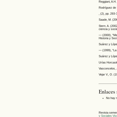
Reggiani, A.H.
Rodríguez de R
, (2), pp. 293-
Saade, M. (20
Stern. A. (200
ciencia y soci
— (2000), “Mes
Historia y Soc
Suárez y Lópe
— (1999), “La 
Suárez y López
Urías Horcasi
Vasconcelos, 
Vejar V., O. (
Enlaces 
No hay n
Revista semest
y Sociales Vi