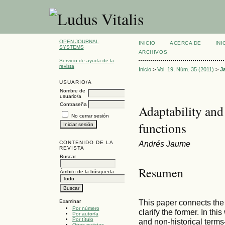
OPEN JOURNAL
INICIO
ACERCA DE
INI
SYSTEMS
ARCHIVOS
Servicio de ayuda de la
revista
Inicio
>
Vol. 19, Núm. 35 (2011)
>
J
USUARIO/A
Nombre de
usuario/a
Contraseña
Adaptability and 
No cerrar sesión
functions
Andrés Jaume
CONTENIDO DE LA
REVISTA
Buscar
Resumen
Ámbito de la búsqueda
This paper connects the 
Examinar
Por número
clarify the former. In th
Por autor/a
Por título
and non-historical terms
Otras revistas