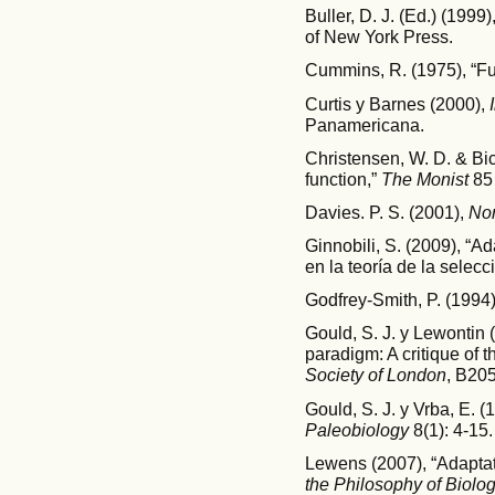
Buller, D. J. (Ed.) (1999)
of New York Press.
Cummins, R. (1975), “Fu
Curtis y Barnes (2000),
Panamericana.
Christensen, W. D. & Bi
function,”
The Monist
85 
Davies. P. S. (2001),
Nor
Ginnobili, S. (2009), “A
en la teoría de la selecc
Godfrey-Smith, P. (1994)
Gould, S. J. y Lewontin
paradigm: A critique of 
Society of London
, B205
Gould, S. J. y Vrba, E. 
Paleobiology
8(1): 4-15.
Lewens (2007), “Adaptati
the Philosophy of Biolog