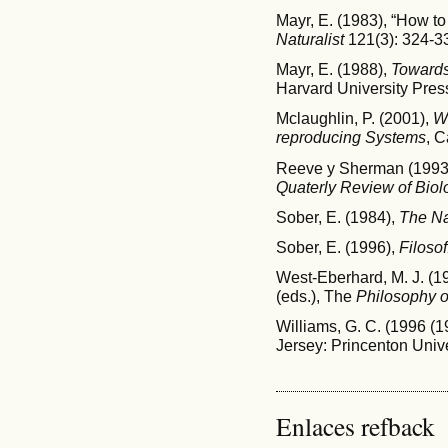
Mayr, E. (1983), “How to
Naturalist
121(3): 324-3
Mayr, E. (1988),
Towards
Harvard University Pres
Mclaughlin, P. (2001),
Wh
reproducing Systems
, 
Reeve y Sherman (1993),
Quaterly Review of Biol
Sober, E. (1984),
The Na
Sober, E. (1996),
Filosof
West-Eberhard, M. J. (19
(eds.), The
Philosophy o
Williams, G. C. (1996 (1
Jersey: Princenton Unive
Enlaces refback