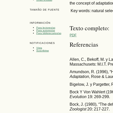
the concept of adaptatio
TAMAÑO DE FUENTE
Key words: natural selec
INFORMACIÓN
Texto completo:
Para lectores/as
Para autores/as
Para bibliotecarios/as
PDF
Referencias
NOTIFICACIONES
Vista
Suscribirse
Allen, C., Bekoff, M. y L
Massachusets: M.I.T. Pr
Amundson, R. (1996), “Hi
Adaptation
, Rose & Laud
Bigelow, J. y Pargetter, 
Bock Y Von Wahlert (196
Evolution
19: 269-299.
Bock, J. (1980), “The def
Zoologist
20: 217-227.