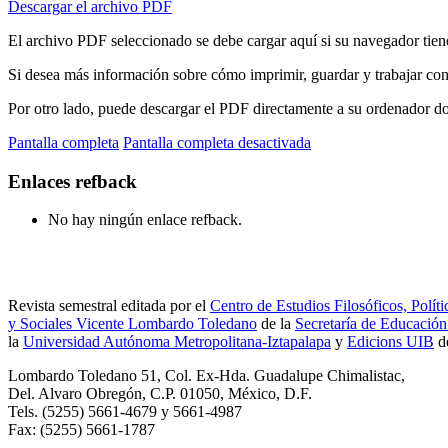
Descargar el archivo PDF
El archivo PDF seleccionado se debe cargar aquí si su navegador tien
Si desea más información sobre cómo imprimir, guardar y trabajar co
Por otro lado, puede descargar el PDF directamente a su ordenador don
Pantalla completa
Pantalla completa desactivada
Enlaces refback
No hay ningún enlace refback.
Revista semestral editada por el
Centro de Estudios Filosóficos, Políti
y Sociales Vicente Lombardo Toledano
de la
Secretaría de Educación
la
Universidad Autónoma Metropolitana-Iztapalapa
y
Edicions UIB
d
Lombardo Toledano 51, Col. Ex-Hda. Guadalupe Chimalistac,
Del. Alvaro Obregón, C.P. 01050, México, D.F.
Tels. (5255) 5661-4679 y 5661-4987
Fax: (5255) 5661-1787