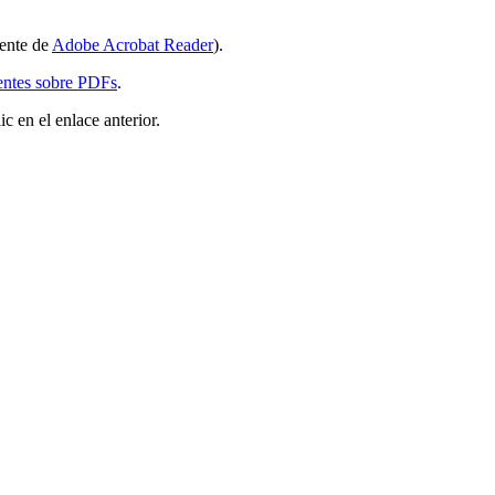
iente de
Adobe Acrobat Reader
).
entes sobre PDFs
.
 en el enlace anterior.