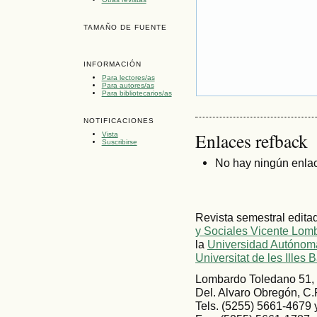
TAMAÑO DE FUENTE
INFORMACIÓN
Para lectores/as
Para autores/as
Para bibliotecarios/as
NOTIFICACIONES
Enlaces refback
Vista
Suscribirse
No hay ningún enlac
Revista semestral edita
y Sociales Vicente Lom
la
Universidad Autónoma
Universitat de les Illes 
Lombardo Toledano 51, 
Del. Alvaro Obregón, C.
Tels. (5255) 5661-4679