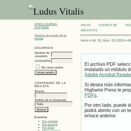
OPEN JOURNAL
INICIO
ACERCA DE
INI
SYSTEMS
ARCHIVOS
Servicio de ayuda de la
revista
Inicio
>
Vol. 18, Núm. 33 (2010)
>
G
USUARIO/A
Nombre de
usuario/a
Contraseña
El archivo PDF selecc
No cerrar sesión
instalado un módulo d
Adobe Acrobat Reade
CONTENIDO DE LA
Si desea más informac
REVISTA
Highwire Press le prop
Buscar
PDFs
.
Ámbito de la búsqueda
Por otro lado, puede 
podrá abrirlo con un l
enlace anterior.
Examinar
Por número
Por autor/a
Por título
Otras revistas