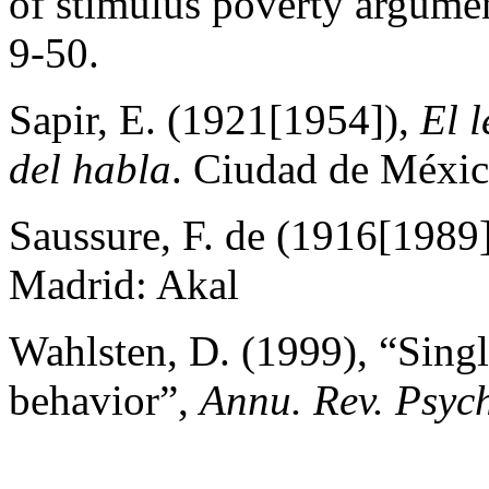
of stimulus poverty argume
9-50.
Sapir, E. (1921[1954]),
El 
del habla
. Ciudad de Méxi
Saussure, F. de (1916[1989
Madrid: Akal
Wahlsten, D. (1999), “Singl
behavior”,
Annu. Rev. Psych