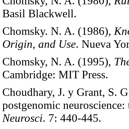
Chomsky, N. A. (1980),
Rul
Basil Blackwell.
Chomsky. N. A. (1986),
Kno
Origin, and Use
. Nueva Yor
Chomsky, N. A. (1995),
Th
Cambridge: MIT Press.
Choudhary, J. y Grant, S. G
postgenomic neuroscience: 
Neurosci
. 7: 440-445.