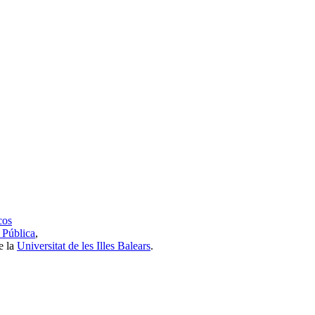
cos
 Pública
,
e la
Universitat de les Illes Balears
.