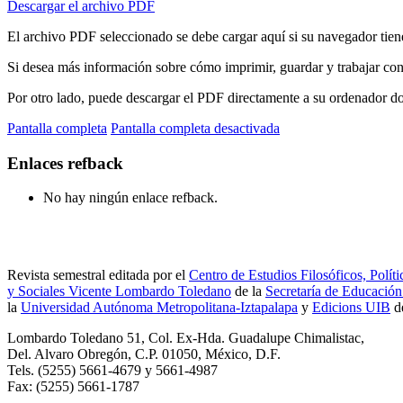
Descargar el archivo PDF
El archivo PDF seleccionado se debe cargar aquí si su navegador tien
Si desea más información sobre cómo imprimir, guardar y trabajar co
Por otro lado, puede descargar el PDF directamente a su ordenador don
Pantalla completa
Pantalla completa desactivada
Enlaces refback
No hay ningún enlace refback.
Revista semestral editada por el
Centro de Estudios Filosóficos, Políti
y Sociales Vicente Lombardo Toledano
de la
Secretaría de Educación
la
Universidad Autónoma Metropolitana-Iztapalapa
y
Edicions UIB
d
Lombardo Toledano 51, Col. Ex-Hda. Guadalupe Chimalistac,
Del. Alvaro Obregón, C.P. 01050, México, D.F.
Tels. (5255) 5661-4679 y 5661-4987
Fax: (5255) 5661-1787