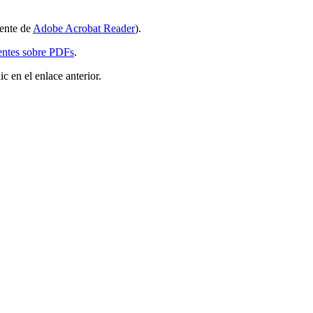
iente de
Adobe Acrobat Reader
).
entes sobre PDFs
.
 en el enlace anterior.