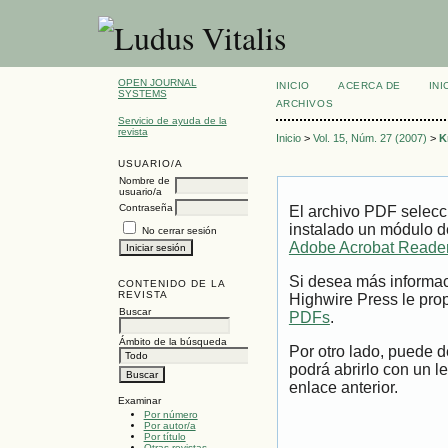
OPEN JOURNAL
INICIO
ACERCA DE
INI
SYSTEMS
ARCHIVOS
Servicio de ayuda de la
revista
Inicio
>
Vol. 15, Núm. 27 (2007)
>
K
USUARIO/A
Nombre de
usuario/a
Contraseña
El archivo PDF selecc
instalado un módulo d
No cerrar sesión
Adobe Acrobat Reade
Si desea más informac
CONTENIDO DE LA
REVISTA
Highwire Press le prop
Buscar
PDFs
.
Ámbito de la búsqueda
Por otro lado, puede 
podrá abrirlo con un l
enlace anterior.
Examinar
Por número
Por autor/a
Por título
Otras revistas