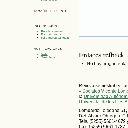
TAMAÑO DE FUENTE
INFORMACIÓN
Para lectores/as
Para autores/as
Para bibliotecarios/as
NOTIFICACIONES
Enlaces refback
Vista
Suscribirse
No hay ningún enlac
Revista semestral edita
y Sociales Vicente Lom
la
Universidad Autónoma
Universitat de les Illes 
Lombardo Toledano 51, 
Del. Alvaro Obregón, C.
Tels. (5255) 5661-4679
Fax: (5255) 5661-1787