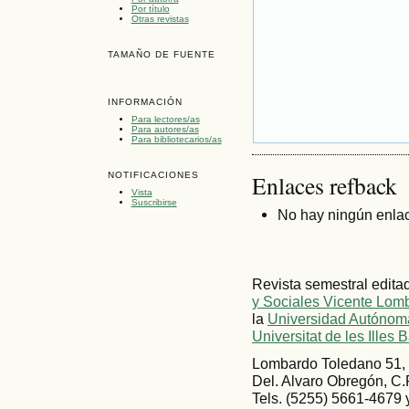
Por título
Otras revistas
TAMAÑO DE FUENTE
INFORMACIÓN
Para lectores/as
Para autores/as
Para bibliotecarios/as
NOTIFICACIONES
Enlaces refback
Vista
Suscribirse
No hay ningún enlac
Revista semestral edita
y Sociales Vicente Lom
la
Universidad Autónoma
Universitat de les Illes 
Lombardo Toledano 51, 
Del. Alvaro Obregón, C.
Tels. (5255) 5661-4679