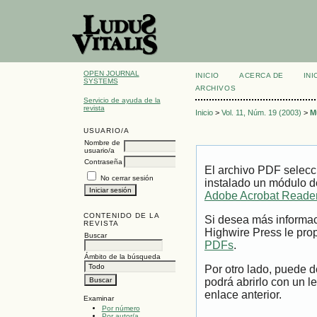
OPEN JOURNAL
INICIO
ACERCA DE
INI
SYSTEMS
ARCHIVOS
Servicio de ayuda de la
revista
Inicio
>
Vol. 11, Núm. 19 (2003)
>
M
USUARIO/A
Nombre de
usuario/a
Contraseña
El archivo PDF selecc
No cerrar sesión
instalado un módulo d
Adobe Acrobat Reade
CONTENIDO DE LA
Si desea más informac
REVISTA
Highwire Press le prop
Buscar
PDFs
.
Ámbito de la búsqueda
Por otro lado, puede 
podrá abrirlo con un l
enlace anterior.
Examinar
Por número
Por autor/a