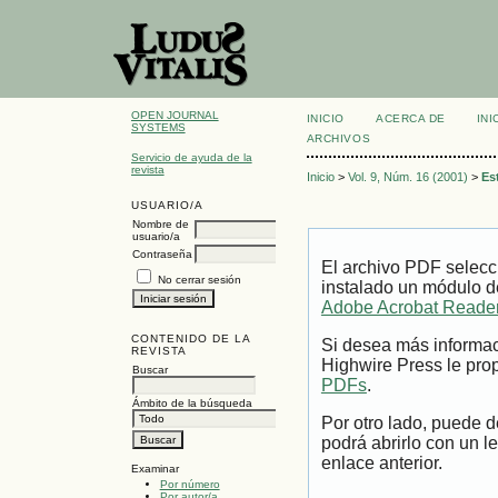
OPEN JOURNAL
INICIO
ACERCA DE
INI
SYSTEMS
ARCHIVOS
Servicio de ayuda de la
revista
Inicio
>
Vol. 9, Núm. 16 (2001)
>
Es
USUARIO/A
Nombre de
usuario/a
Contraseña
El archivo PDF selecc
No cerrar sesión
instalado un módulo d
Adobe Acrobat Reade
CONTENIDO DE LA
Si desea más informac
REVISTA
Highwire Press le prop
Buscar
PDFs
.
Ámbito de la búsqueda
Por otro lado, puede 
podrá abrirlo con un l
enlace anterior.
Examinar
Por número
Por autor/a