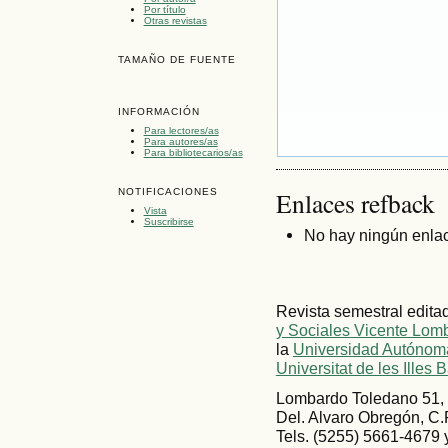
Por título
Otras revistas
TAMAÑO DE FUENTE
INFORMACIÓN
Para lectores/as
Para autores/as
Para bibliotecarios/as
NOTIFICACIONES
Enlaces refback
Vista
Suscribirse
No hay ningún enlac
Revista semestral edita
y Sociales Vicente Lom
la
Universidad Autónoma
Universitat de les Illes 
Lombardo Toledano 51, 
Del. Alvaro Obregón, C.
Tels. (5255) 5661-4679