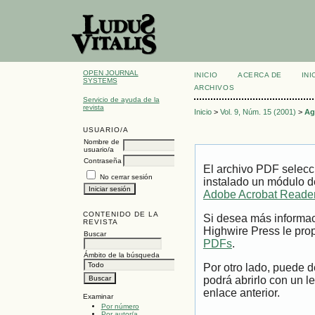
OPEN JOURNAL
INICIO
ACERCA DE
INI
SYSTEMS
ARCHIVOS
Servicio de ayuda de la
revista
Inicio
>
Vol. 9, Núm. 15 (2001)
>
Ag
USUARIO/A
Nombre de
usuario/a
Contraseña
El archivo PDF selecc
No cerrar sesión
instalado un módulo d
Adobe Acrobat Reade
CONTENIDO DE LA
Si desea más informac
REVISTA
Highwire Press le prop
Buscar
PDFs
.
Ámbito de la búsqueda
Por otro lado, puede 
podrá abrirlo con un l
enlace anterior.
Examinar
Por número
Por autor/a