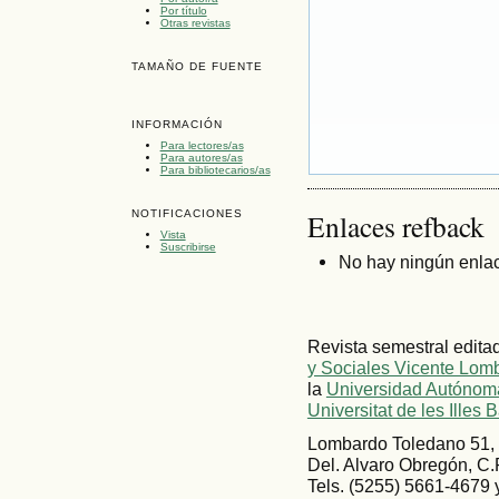
Por título
Otras revistas
TAMAÑO DE FUENTE
INFORMACIÓN
Para lectores/as
Para autores/as
Para bibliotecarios/as
NOTIFICACIONES
Enlaces refback
Vista
Suscribirse
No hay ningún enlac
Revista semestral edita
y Sociales Vicente Lom
la
Universidad Autónoma
Universitat de les Illes 
Lombardo Toledano 51, 
Del. Alvaro Obregón, C.
Tels. (5255) 5661-4679