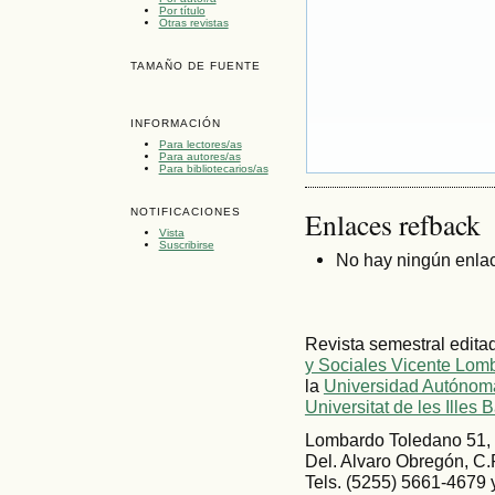
Por título
Otras revistas
TAMAÑO DE FUENTE
INFORMACIÓN
Para lectores/as
Para autores/as
Para bibliotecarios/as
NOTIFICACIONES
Enlaces refback
Vista
Suscribirse
No hay ningún enlac
Revista semestral edita
y Sociales Vicente Lom
la
Universidad Autónoma
Universitat de les Illes 
Lombardo Toledano 51, 
Del. Alvaro Obregón, C.
Tels. (5255) 5661-4679