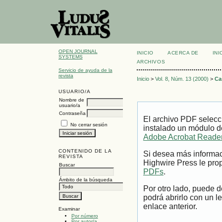
OPEN JOURNAL
INICIO
ACERCA DE
INI
SYSTEMS
ARCHIVOS
Servicio de ayuda de la
revista
Inicio
>
Vol. 8, Núm. 13 (2000)
>
Ca
USUARIO/A
Nombre de
usuario/a
Contraseña
El archivo PDF selecc
No cerrar sesión
instalado un módulo d
Adobe Acrobat Reade
CONTENIDO DE LA
Si desea más informac
REVISTA
Highwire Press le prop
Buscar
PDFs
.
Ámbito de la búsqueda
Por otro lado, puede 
podrá abrirlo con un l
enlace anterior.
Examinar
Por número
Por autor/a