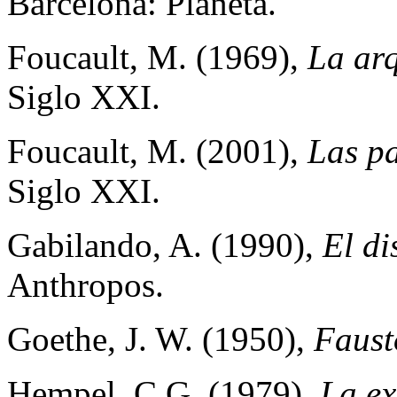
Barcelona: Planeta.
Foucault, M. (1969),
La arq
Siglo XXI.
Foucault, M. (2001),
Las pa
Siglo XXI.
Gabilando, A. (1990),
El di
Anthropos.
Goethe, J. W. (1950),
Faust
Hempel, C.G. (1979),
La ex