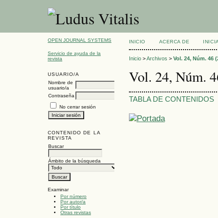
OPEN JOURNAL SYSTEMS
INICIO
ACERCA DE
INIC
Servicio de ayuda de la
Inicio
>
Archivos
>
Vol. 24, Núm. 46 (
revista
Vol. 24, Núm. 4
USUARIO/A
Nombre de
usuario/a
Contraseña
TABLA DE CONTENIDOS
No cerrar sesión
CONTENIDO DE LA
REVISTA
Buscar
Ámbito de la búsqueda
Examinar
Por número
Por autor/a
Por título
Otras revistas