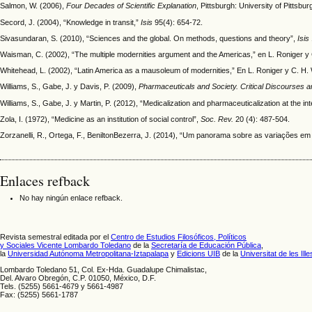
Salmon, W. (2006),
Four Decades of Scientific Explanation
, Pittsburgh: University of Pittsbu
Secord, J. (2004), “Knowledge in transit,”
Isis
95(4): 654-72.
Sivasundaran, S. (2010), “Sciences and the global. On methods, questions and theory”,
Isis
Waisman, C. (2002), “The multiple modernities argument and the Americas,” en L. Roniger 
Whitehead, L. (2002), “Latin America as a mausoleum of modernities,” En L. Roniger y C. H
Williams, S., Gabe, J. y Davis, P. (2009),
Pharmaceuticals and Society. Critical Discourses 
Williams, S., Gabe, J. y Martin, P. (2012), “Medicalization and pharmaceuticalization at the i
Zola, I. (1972), “Medicine as an institution of social control”,
Soc. Rev.
20 (4): 487-504.
Zorzanelli, R., Ortega, F., BeniltonBezerra, J. (2014), “Um panorama sobre as variações e
Enlaces refback
No hay ningún enlace refback.
Revista semestral editada por el
Centro de Estudios Filosóficos, Políticos
y Sociales Vicente Lombardo Toledano
de la
Secretaría de Educación Pública
,
la
Universidad Autónoma Metropolitana-Iztapalapa
y
Edicions UIB
de la
Universitat de les Ill
Lombardo Toledano 51, Col. Ex-Hda. Guadalupe Chimalistac,
Del. Alvaro Obregón, C.P. 01050, México, D.F.
Tels. (5255) 5661-4679 y 5661-4987
Fax: (5255) 5661-1787