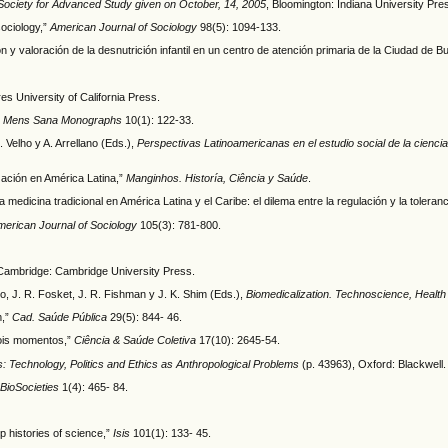
 Society for Advanced Study given on October, 14, 2005
, Bloomington: Indiana University Pre
sociology,”
American Journal of Sociology
98(5): 1094-133.
ión y valoración de la desnutrición infantil en un centro de atención primaria de la Ciudad de 
es University of California Press.
”
Mens Sana Monographs
10(1): 122-33.
 Velho y A. Arrellano (Eds.),
Perspectivas Latinoamericanas en el estudio social de la ciencia
ización en América Latina,”
Manginhos. Historía, Ciência y Saúde
.
edicina tradicional en América Latina y el Caribe: el dilema entre la regulación y la toleranc
merican Journal of Sociology
105(3): 781-800.
 Cambridge: Cambridge University Press.
o, J. R. Fosket, J. R. Fishman y J. K. Shim (Eds.),
Biomedicalization. Technoscience, Health 
m,”
Cad. Saúde Pública
29(5): 844- 46.
dois momentos,”
Ciência & Saúde Coletiva
17(10): 2645-54.
 Technology, Politics and Ethics as Anthropological Problems
(p. 43963), Oxford: Blackwell.
BioSocieties
1(4): 465- 84.
p histories of science,”
Isis
101(1): 133- 45.