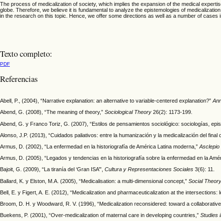
The process of medicalization of society, which implies the expansion of the medical expertise 
globe. Therefore, we believe it is fundamental to analyze the epistemologies of medicalization,
in the research on this topic. Hence, we offer some directions as well as a number of cases 
Texto completo:
PDF
Referencias
Abell, P., (2004), “Narrative explanation: an alternative to variable-centered explanation?”
Ann
Abend, G. (2008), “The meaning of theory,”
Sociological Theory
26(2): 1173-199.
Abend, G. y Franco Toriz, G. (2007), “Estilos de pensamientos sociológico: sociologías, e
Alonso, J.P. (2013), “Cuidados paliativos: entre la humanización y la medicalización del final 
Armus, D. (2002), “La enfermedad en la historiografía de América Latina moderna,”
Asclepio
Armus, D. (2005), “Legados y tendencias en la historiografía sobre la enfermedad en la Amé
Bajoit, G. (2009), “La tiranía del ‘Gran ISA’”,
Cultura y Representaciones Sociales
3(6): 11.
Ballard, K. y Elston, M.A. (2005), “Medicalisation: a multi-dimensional concept,”
Social Theory
Bell, E. y Figert, A. E. (2012), “Medicalization and pharmaceuticalization at the intersection
Broom, D. H. y Woodward, R. V. (1996), “Medicalization reconsidered: toward a collaborativ
Buekens, P. (2001), “Over-medicalization of maternal care in developing countries,”
Studies 