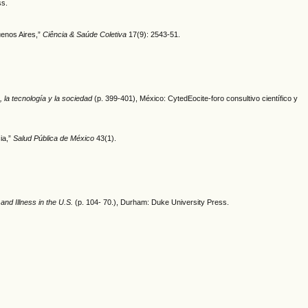
ss.
Buenos Aires,”
Ciência & Saúde Coletiva
17(9): 2543-51.
, la tecnología y la sociedad
(p. 399-401), México: CytedEocite-foro consultivo científico y
ia,”
Salud Pública de México
43(1).
and Illness in the U.S.
(p. 104- 70.), Durham: Duke University Press.