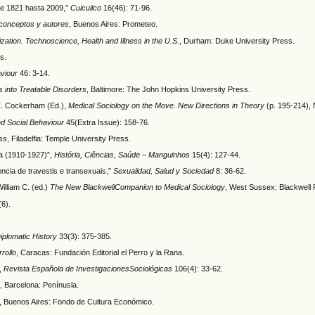
de 1821 hasta 2009,”
Cuicuilco
16(46): 71-96.
, conceptos y autores
, Buenos Aires: Prometeo.
zation. Technoscience, Health and Illness in the U.S.
, Durham: Duke University Press.
s.
aviour
46: 3-14.
 into Treatable Disorders
, Baltimore: The John Hopkins University Press.
.C. Cockerham (Ed.),
Medical Sociology on the Move. New Directions in Theory
(p. 195-214), 
nd Social Behaviour
45(Extra Issue): 158-76.
ss
, Filadelfia: Temple University Press.
ia (1910-1927)”,
História, Ciências, Saúde – Manguinhos
15(4): 127-44.
encia de travestis e transexuais,”
Sexualidad, Salud y Sociedad
8: 36-62.
William C. (ed.)
The New BlackwellCompanion to Medical Sociology
, West Sussex: Blackwell P
6).
iplomatic History
33(3): 375-385.
rollo
, Caracas: Fundación Editorial el Perro y la Rana.
”,
Revista Española de InvestigacionesSociológicas
106(4): 33-62.
, Barcelona: Penínusla.
, Buenos Aires: Fondo de Cultura Económico.