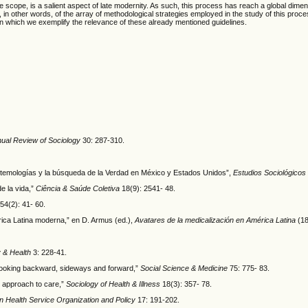
scope, is a salient aspect of late modernity. As such, this process has reach a global dimensio
 in other words, of the array of methodological strategies employed in the study of this proces
in which we exemplify the relevance of these already mentioned guidelines.
ual Review of Sociology
30: 287-310.
pistemologías y la búsqueda de la Verdad en México y Estados Unidos”,
Estudios Sociológicos
de la vida,”
Ciência & Saúde Coletiva
18(9): 2541- 48.
54(2): 41- 60.
rica Latina moderna,” en D. Armus (ed.),
Avatares de la medicalización en América Latina
(18
 & Health
3: 228-41.
s: looking backward, sideways and forward,”
Social Science & Medicine
75: 775- 83.
e approach to care,”
Sociology of Health & Illness
18(3): 357- 78.
in Health Service Organization and Policy
17: 191-202.