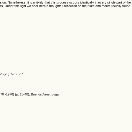
n. Nonetheless, it is unlikely that this process occurs identically in every single part of the
s. Under this light we offer here a thoughtful reflection on the risks and merits usually found
25(75): 573-637.
70 -1970) (p. 13-40), Buenos Aires: Lugar.