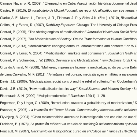
Campos Navarro, R. (2009), “El empacho en Cuba: Aproximación histórica documental des
Castro, R. (2010),
El vocabulario de Michel Foucault: un recorrido alfabético por sus temas
Clarke, A. E., Mamo, L., Fosket, J. R., Fishman, J. R. y Shim, J.K. (Eds.), (2010),
Biomedicali
Collins, H. y Evans, R. (2007),
Rethiking Expertise
, Chicago: The University of Chicago Pres
Conrad, P. (2005), “The shifting engines of medicalization,”
Journal of Health and Social Beh
Conrad, P. (2007),
The Medicalization of Society: On the Transformation of Human Conditions
Conrad, P. (2013), “Medicalization: changing contours, characteristics and contexts,” en W
Conrad, P. y Leiter, V. (2004), “Medicalization, markets and consumers”.
Journal of Health a
Conrad, P. y Schneider, J. W. (1992),
Deviance and Medicalization: From Badness to Sickne
Cruz do Amaral, M. (2008), ”Mulheres, imprensa e higiene: a medicalização do parto na Bah
de Lima Carvalho, M. F. (2011), “A (im)possível pureza: medicalizaçao e militância na experi
Davis, J.E. (2006), “Medicalization, social control and the relief of suffering,” en Cockerham 
Davis, J.E. (2010), “How medicalization lost its way,”
Social Science and Modern Society
43 (
Eisenstadt, S. N. (2000), “Multiple modernities,”
Daedalus
129(1): 1- 29.
Engerman, D. y Unger, C. (2009), “Introduction: towards a global history of modernization,”
D
Escobar, A. (2007),
La invención del Tercer Mundo. Construcción y deconstrucción del desar
Flyvbjerg, B. (2004), “Cinco malentendidos acerca de la investigación con estudios de caso
Freidson, E. (1978),
La profesión médica: un estudio de sociología del conocimiento aplicado
Foucault, M. (2007),
Nacimiento de la biopolítica: curso en el Collége de France (1978-1979)