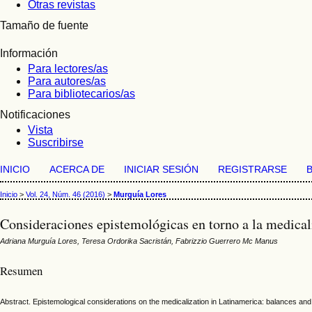
Otras revistas
Tamaño de fuente
Información
Para lectores/as
Para autores/as
Para bibliotecarios/as
Notificaciones
Vista
Suscribirse
INICIO
ACERCA DE
INICIAR SESIÓN
REGISTRARSE
Inicio
>
Vol. 24, Núm. 46 (2016)
>
Murguía Lores
Consideraciones epistemológicas en torno a la medical
Adriana Murguía Lores, Teresa Ordorika Sacristán, Fabrizzio Guerrero Mc Manus
Resumen
Abstract. Epistemological considerations on the medicalization in Latinamerica: balances and