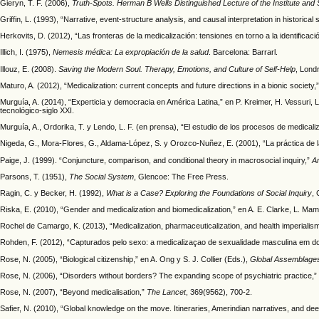
Gieryn, T. F. (2006),
Truth-Spots. Herman B Wells Distinguished Lecture of the Institute and
Griffin, L. (1993), “Narrative, event-structure analysis, and causal interpretation in historical 
Herkovits, D. (2012), “Las fronteras de la medicalización: tensiones en torno a la identificac
Illich, I. (1975),
Nemesis médica: La expropiación de la salud
. Barcelona: Barrarl.
Illouz, E. (2008).
Saving the Modern Soul. Therapy, Emotions, and Culture of Self-Help
, Londr
Maturo, A. (2012), “Medicalization: current concepts and future directions in a bionic society,
Murguía, A. (2014), “Experticia y democracia en América Latina,” en P. Kreimer, H. Vessuri, L.
tecnológico-siglo XXI.
Murguía, A., Ordorika, T. y Lendo, L. F. (en prensa), “El estudio de los procesos de medical
Nigeda, G., Mora-Flores, G., Aldama-López, S. y Orozco-Nuñez, E. (2001), “La práctica de la m
Paige, J. (1999). “Conjuncture, comparison, and conditional theory in macrosocial inquiry,”
A
Parsons, T. (1951),
The Social System
, Glencoe: The Free Press.
Ragin, C. y Becker, H. (1992),
What is a Case? Exploring the Foundations of Social Inquiry
,
Riska, E. (2010), “Gender and medicalization and biomedicalization,” en A. E. Clarke, L. Mam
Rochel de Camargo, K. (2013), “Medicalization, pharmaceuticalization, and health imperialis
Rohden, F. (2012), “Capturados pelo sexo: a medicalizaçao de sexualidade masculina em 
Rose, N. (2005), “Biological citizenship,” en A. Ong y S. J. Collier (Eds.),
Global Assemblages:
Rose, N. (2006), “Disorders without borders? The expanding scope of psychiatric practice,”
Rose, N. (2007), “Beyond medicalisation,”
The Lancet
, 369(9562), 700-2.
Safier, N. (2010), “Global knowledge on the move. Itineraries, Amerindian narratives, and dee