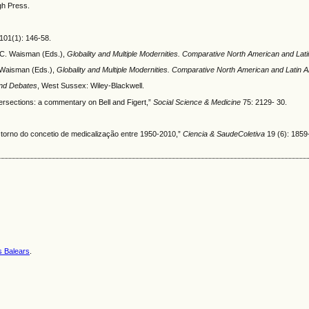
rgh Press.
101(1): 146-58.
y C. Waisman (Eds.),
Globality and Multiple Modernities. Comparative North American and Lat
. Waisman (Eds.),
Globality and Multiple Modernities. Comparative North American and Latin 
and Debates
, West Sussex: Wiley-Blackwell.
ntersections: a commentary on Bell and Figert,”
Social Science & Medicine
75: 2129- 30.
m torno do concetio de medicalização entre 1950-2010,”
Ciencia & SaudeColetiva
19 (6): 1859
es Balears
.