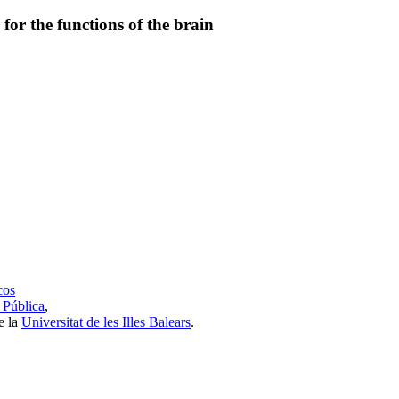
or the functions of the brain
cos
 Pública
,
e la
Universitat de les Illes Balears
.