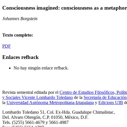
Consciousness imagined: consciousness as a metaphor f
Johannes Borgstein
Texto completo:
PDF
Enlaces refback
No hay ningún enlace refback.
Revista semestral editada por el
Centro de Estudios Filosóficos, Políti
y Sociales Vicente Lombardo Toledano
de la
Secretaría de Educación
la
Universidad Autónoma Metropolitana-Iztapalapa
y
Edicions UIB
d
Lombardo Toledano 51, Col. Ex-Hda. Guadalupe Chimalistac,
Del. Alvaro Obregón, C.P. 01050, México, D.F.
Tels. (5255) 5661-4679 y 5661-4987