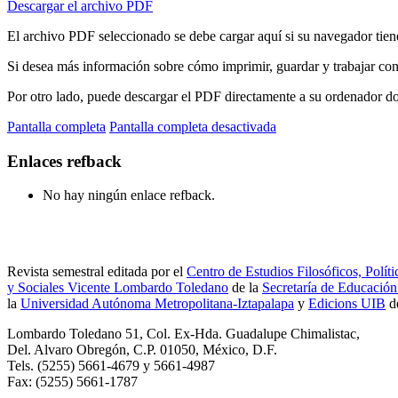
Descargar el archivo PDF
El archivo PDF seleccionado se debe cargar aquí si su navegador tien
Si desea más información sobre cómo imprimir, guardar y trabajar co
Por otro lado, puede descargar el PDF directamente a su ordenador don
Pantalla completa
Pantalla completa desactivada
Enlaces refback
No hay ningún enlace refback.
Revista semestral editada por el
Centro de Estudios Filosóficos, Políti
y Sociales Vicente Lombardo Toledano
de la
Secretaría de Educación
la
Universidad Autónoma Metropolitana-Iztapalapa
y
Edicions UIB
d
Lombardo Toledano 51, Col. Ex-Hda. Guadalupe Chimalistac,
Del. Alvaro Obregón, C.P. 01050, México, D.F.
Tels. (5255) 5661-4679 y 5661-4987
Fax: (5255) 5661-1787