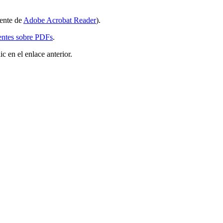
iente de
Adobe Acrobat Reader
).
entes sobre PDFs
.
 en el enlace anterior.