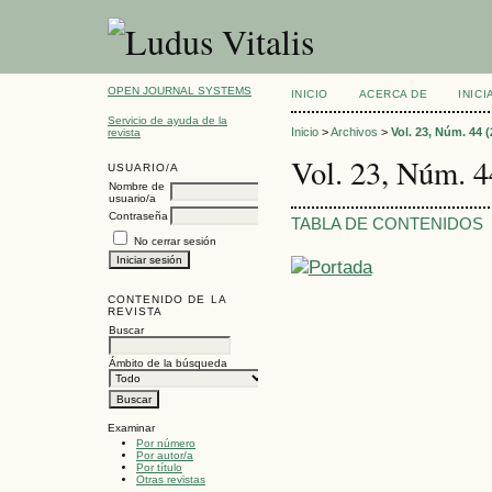
OPEN JOURNAL SYSTEMS
INICIO
ACERCA DE
INIC
Servicio de ayuda de la
Inicio
>
Archivos
>
Vol. 23, Núm. 44 (
revista
Vol. 23, Núm. 4
USUARIO/A
Nombre de
usuario/a
Contraseña
TABLA DE CONTENIDOS
No cerrar sesión
CONTENIDO DE LA
REVISTA
Buscar
Ámbito de la búsqueda
Examinar
Por número
Por autor/a
Por título
Otras revistas