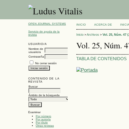
OPEN JOURNAL SYSTEMS
INICIO
ACERCA DE
INIC
Servicio de ayuda de la
Inicio
>
Archivos
>
Vol. 25, Núm. 47 (
revista
Vol. 25, Núm. 4
USUARIO/A
Nombre de
usuario/a
Contraseña
TABLA DE CONTENIDOS
No cerrar sesión
CONTENIDO DE LA
REVISTA
Buscar
Ámbito de la búsqueda
Examinar
Por número
Por autor/a
Por título
Otras revistas