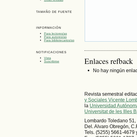
TAMAÑO DE FUENTE
INFORMACIÓN
Para lectores/as
Para autores/as
Para bibliotecarios/as
NOTIFICACIONES
Enlaces refback
Vista
Suscribirse
No hay ningún enlac
Revista semestral edita
y Sociales Vicente Lom
la
Universidad Autónoma
Universitat de les Illes 
Lombardo Toledano 51, 
Del. Alvaro Obregón, C.
Tels. (5255) 5661-4679