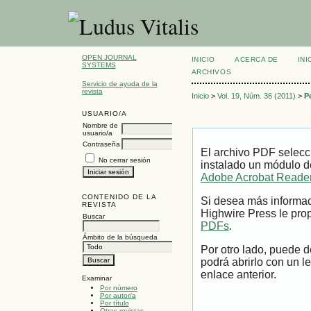
OPEN JOURNAL
INICIO
ACERCA DE
INI
SYSTEMS
ARCHIVOS
Servicio de ayuda de la
revista
Inicio
>
Vol. 19, Núm. 36 (2011)
>
P
USUARIO/A
Nombre de
usuario/a
Contraseña
El archivo PDF selecc
No cerrar sesión
instalado un módulo d
Adobe Acrobat Reade
CONTENIDO DE LA
Si desea más informac
REVISTA
Highwire Press le prop
Buscar
PDFs
.
Ámbito de la búsqueda
Por otro lado, puede 
podrá abrirlo con un l
enlace anterior.
Examinar
Por número
Por autor/a
Por título
Otras revistas