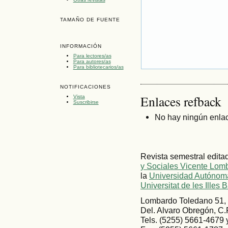
TAMAÑO DE FUENTE
INFORMACIÓN
Para lectores/as
Para autores/as
Para bibliotecarios/as
NOTIFICACIONES
Enlaces refback
Vista
Suscribirse
No hay ningún enlac
Revista semestral edita
y Sociales Vicente Lom
la
Universidad Autónoma
Universitat de les Illes 
Lombardo Toledano 51, 
Del. Alvaro Obregón, C.
Tels. (5255) 5661-4679