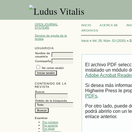
OPEN JOURNAL
INICIO
ACERCA DE
INI
SYSTEMS
ARCHIVOS
Servicio de ayuda de la
revista
Inicio
>
Vol. 28, Núm. 53 (2020)
>
Z
USUARIO/A
Nombre de
usuario/a
Contraseña
El archivo PDF selecc
No cerrar sesión
instalado un módulo d
Adobe Acrobat Reade
CONTENIDO DE LA
Si desea más informac
REVISTA
Highwire Press le prop
Buscar
PDFs
.
Ámbito de la búsqueda
Por otro lado, puede 
podrá abrirlo con un l
enlace anterior.
Examinar
Por número
Por autor/a
Por título
Otras revistas