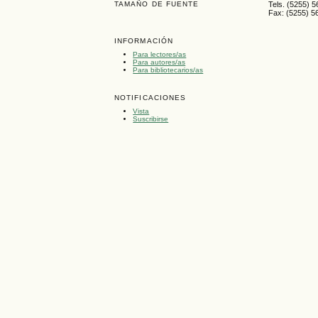
TAMAÑO DE FUENTE
Tels. (5255) 
Fax: (5255) 5
INFORMACIÓN
Para lectores/as
Para autores/as
Para bibliotecarios/as
NOTIFICACIONES
Vista
Suscribirse