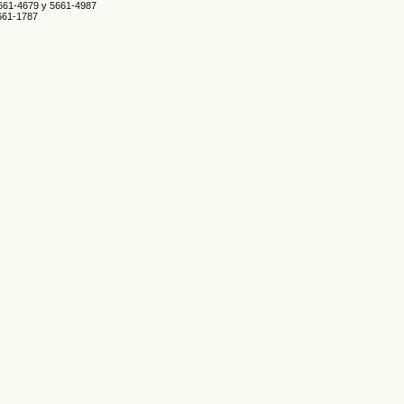
5661-4679 y 5661-4987
661-1787