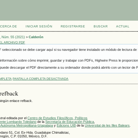
CERCA DE
INICIAR SESIÓN
REGISTRARSE
BUSCAR
ACTUAL
9, Núm. 55 (2021)
>
Calderón
L ARCHIVO PDF
F seleccionado se debe cargar aquí si su navegador tiene instalado un módulo de lectura de
información sobre cómo imprimir, guardar y trabajar con PDFs, Highwire Press le proporcion
, puede descargar el PDF directamente a su ordenador donde podrá abrirlo con un lector de PD
OMPLETA
PANTALLA COMPLETA DESACTIVADA
refback
ingún enlace refback.
ral editada por el
Centro de Estudios Filosóficos, Políticos
cente Lombardo Toledano
de la
Secretaría de Educación Pública
,
 Autónoma Metropolitana-Iztapalapa
y
Edicions UIB
de la
Universitat de les Illes Balears
.
dano 51, Col. Ex-Hda. Guadalupe Chimalistac,
bregón, C.P. 01050, México, D.F.