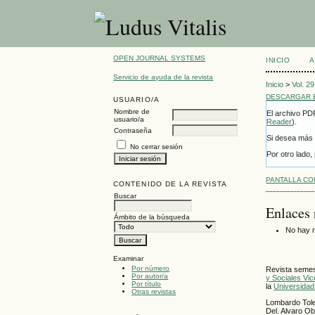
OPEN JOURNAL SYSTEMS
INICIO
A
Servicio de ayuda de la revista
Inicio
>
Vol. 2
DESCARGAR E
USUARIO/A
Nombre de
El archivo PD
usuario/a
Reader
).
Contraseña
Si desea más 
No cerrar sesión
Por otro lado
PANTALLA C
CONTENIDO DE LA REVISTA
Buscar
Enlaces 
Ámbito de la búsqueda
No hay n
Examinar
Por número
Revista semest
Por autor/a
y Sociales Vi
Por título
la
Universidad
Otras revistas
Lombardo Tole
Del. Alvaro O