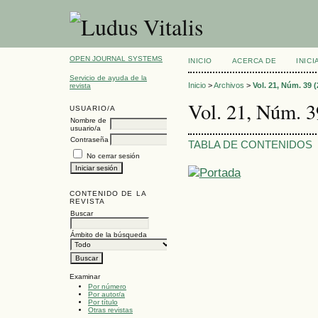
OPEN JOURNAL SYSTEMS
INICIO
ACERCA DE
INIC
Servicio de ayuda de la
Inicio
>
Archivos
>
Vol. 21, Núm. 39 (
revista
Vol. 21, Núm. 3
USUARIO/A
Nombre de
usuario/a
Contraseña
TABLA DE CONTENIDOS
No cerrar sesión
CONTENIDO DE LA
REVISTA
Buscar
Ámbito de la búsqueda
Examinar
Por número
Por autor/a
Por título
Otras revistas