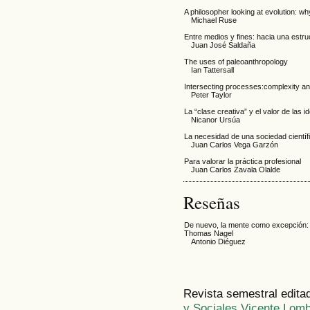
A philosopher looking at evolution: wh
Michael Ruse
Entre medios y fines: hacia una estruc
Juan José Saldaña
The uses of paleoanthropology
Ian Tattersall
Intersecting processes:complexity an
Peter Taylor
La “clase creativa” y el valor de las 
Nicanor Ursúa
La necesidad de una sociedad cientí
Juan Carlos Vega Garzón
Para valorar la práctica profesional
Juan Carlos Zavala Olalde
Reseñas
De nuevo, la mente como excepción: a
Thomas Nagel
Antonio Diéguez
Revista semestral edita
y Sociales Vicente Lom