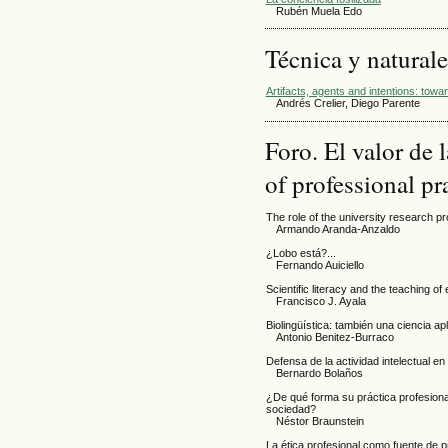
Rubén Muela Edo
Técnica y natural
Artifacts, agents and intentions: towar
Andrés Crelier, Diego Parente
Foro. El valor de 
of professional pr
The role of the university research p
Armando Aranda-Anzaldo
¿Lobo está?...
Fernando Auiciello
Scientific literacy and the teaching of 
Francisco J. Ayala
Biolingüística: también una ciencia ap
Antonio Benitez-Burraco
Defensa de la actividad intelectual en
Bernardo Bolaños
¿De qué forma su práctica profesiona
sociedad?
Néstor Braunstein
La ética profesional como fuente de p