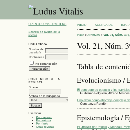
OPEN JOURNAL SYSTEMS
INICIO
ACERCA DE
INIC
Servicio de ayuda de la
Inicio
>
Archivos
>
Vol. 21, Núm. 39 (
revista
Vol. 21, Núm. 3
USUARIO/A
Nombre de
usuario/a
Contraseña
Tabla de conteni
No cerrar sesión
Evolucionismo / 
CONTENIDO DE LA
REVISTA
Buscar
El concepto de especie y los cambios 
Guillermo Folguera, Alfredo Marcos
Ámbito de la búsqueda
Evo-devo como abordaje complejo de l
Constanza Rendón
Examinar
Epistemología / 
Por número
Por autor/a
Por título
Otras revistas
El Umwelt de Uexküll y Merleau-Pont