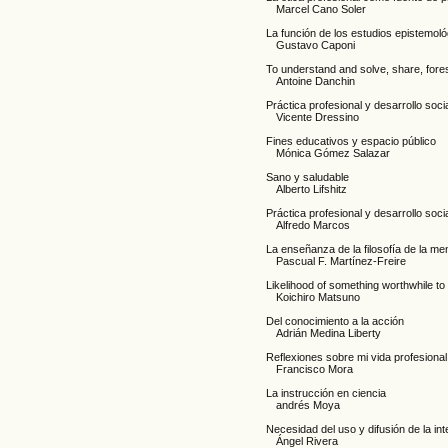
Marcel Cano Soler
La función de los estudios epistemoló
Gustavo Caponi
To understand and solve, share, fore
Antoine Danchin
Práctica profesional y desarrollo soc
Vicente Dressino
Fines educativos y espacio público
Mónica Gómez Salazar
Sano y saludable
Alberto Lifshitz
Práctica profesional y desarrollo socia
Alfredo Marcos
La enseñanza de la filosofía de la me
Pascual F. Martínez-Freire
Likelihood of something worthwhile to
Koichiro Matsuno
Del conocimiento a la acción
Adrián Medina Liberty
Reflexiones sobre mi vida profesional
Francisco Mora
La instrucción en ciencia
andrés Moya
Necesidad del uso y difusión de la int
Ángel Rivera