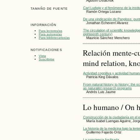
Agustín Ostachuk
Carl Ludwig y el fenómeno de la instit
TAMAÑO DE FUENTE
Ramón Ortega Lozano
De una vindicación de Pangloss: punt
Jonathan Echeverrí Alvarez
INFORMACIÓN
The circulation of scientific knowledg
Para lectores/as
eighteenth century)
Para autores/as
Para bibliotecarios/as
Mauricio Sánchez Menchero
Relación mente-cu
NOTIFICACIONES
Vista
Suscribirse
mind relation, kn
Actividad cognitiva y actividad humana
Patricia King Dávalos
From natural history to history: the 
as naturalist research programs
Andrés Luis Jaume
Lo humano / On 
Construcción de la ciudadanía en el es
María Isabel Luengas Aguirre, Jor
La historia de la medicina bajo la lent
Guillermo Fajardo Ortiz
La conciencia fosilizada