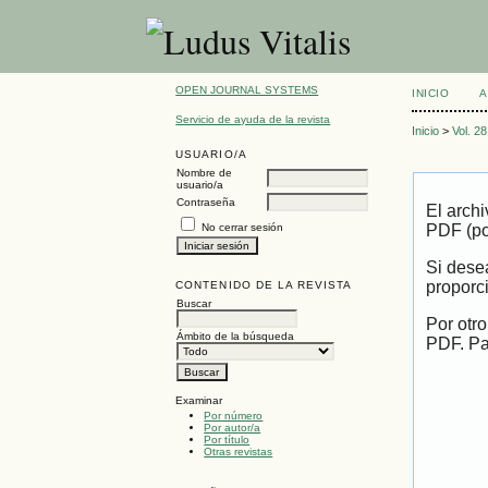
OPEN JOURNAL SYSTEMS
INICIO
A
Servicio de ayuda de la revista
Inicio
>
Vol. 2
USUARIO/A
Nombre de
usuario/a
Contraseña
El arch
No cerrar sesión
PDF (po
Si dese
proporc
CONTENIDO DE LA REVISTA
Buscar
Por otr
Ámbito de la búsqueda
PDF. Par
Examinar
Por número
Por autor/a
Por título
Otras revistas